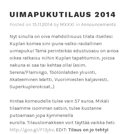
UIMAPUKUTILAUS 2014
Posted on
15.11.2014
by
MXXXI
in
Announcements
Nyt sinulla on oiva mahdollisuus tilata itsellesi
Kuplan komea sini-puna-valko-raidallinen
uimapuku! Tämä perinteikäs edustusasu on ainoa
oikea ratkaisu niihin Kuplan tapahtumiin, joissa
nakuna ei saa tai kehtaa olla! (esim.
Serena/Flamingo, Töölönlahden yliuinti,
Akateeminen Wartti, Vuorimiesten kaljaviesti,
Superkuplerokisat…)
Hintaa komeudelle tulee vain 57 euroa. Mikäli
tilaamme isomman satsin, tulee kustanne
putoamaan jopa kymmenellä
eurolla. Tilauslomakkeen voit täyttää vaikka heti:
http://goo.gl/F13jkv
. EDIT:
Tilaus on jo tehty!