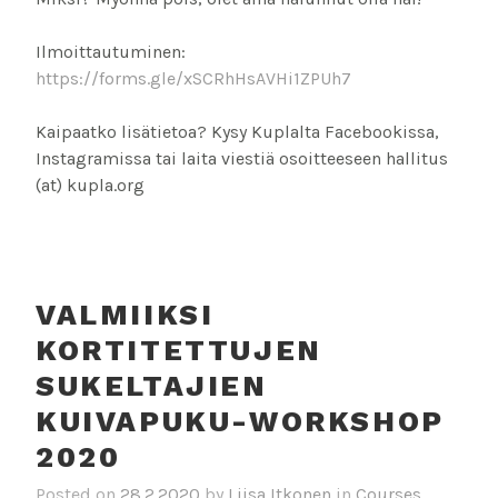
Ilmoittautuminen:
https://forms.gle/xSCRhHsAVHi1ZPUh7
Kaipaatko lisätietoa? Kysy Kuplalta Facebookissa,
Instagramissa tai laita viestiä osoitteeseen hallitus
(at) kupla.org
VALMIIKSI
KORTITETTUJEN
SUKELTAJIEN
KUIVAPUKU-WORKSHOP
2020
Posted on
28.2.2020
by
Liisa Itkonen
in
Courses
,