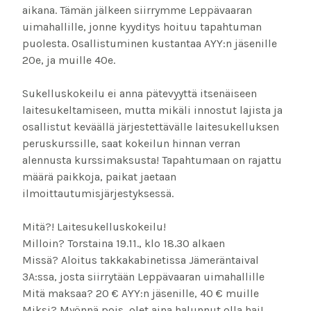
aikana. Tämän jälkeen siirrymme Leppävaaran
uimahallille, jonne kyyditys hoituu tapahtuman
puolesta. Osallistuminen kustantaa AYY:n jäsenille
20e, ja muille 40e.
Sukelluskokeilu ei anna pätevyyttä itsenäiseen
laitesukeltamiseen, mutta mikäli innostut lajista ja
osallistut keväällä järjestettävälle laitesukelluksen
peruskurssille, saat kokeilun hinnan verran
alennusta kurssimaksusta! Tapahtumaan on rajattu
määrä paikkoja, paikat jaetaan
ilmoittautumisjärjestyksessä.
Mitä?! Laitesukelluskokeilu!
Milloin? Torstaina 19.11., klo 18.30 alkaen
Missä? Aloitus takkakabinetissa Jämeräntaival
3A:ssa, josta siirrytään Leppävaaran uimahallille
Mitä maksaa? 20 € AYY:n jäsenille, 40 € muille
Miksi? Myönnä pois, olet aina halunnut olla hai!