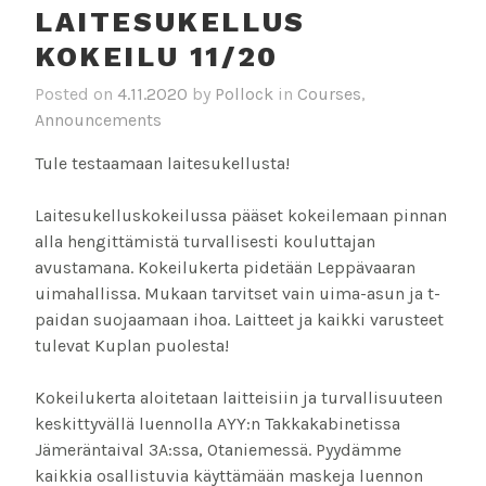
LAITESUKELLUS
KOKEILU 11/20
Posted on
4.11.2020
by
Pollock
in
Courses
,
Announcements
Tule testaamaan laitesukellusta!
Laitesukelluskokeilussa pääset kokeilemaan pinnan
alla hengittämistä turvallisesti kouluttajan
avustamana. Kokeilukerta pidetään Leppävaaran
uimahallissa. Mukaan tarvitset vain uima-asun ja t-
paidan suojaamaan ihoa. Laitteet ja kaikki varusteet
tulevat Kuplan puolesta!
Kokeilukerta aloitetaan laitteisiin ja turvallisuuteen
keskittyvällä luennolla AYY:n Takkakabinetissa
Jämeräntaival 3A:ssa, Otaniemessä. Pyydämme
kaikkia osallistuvia käyttämään maskeja luennon