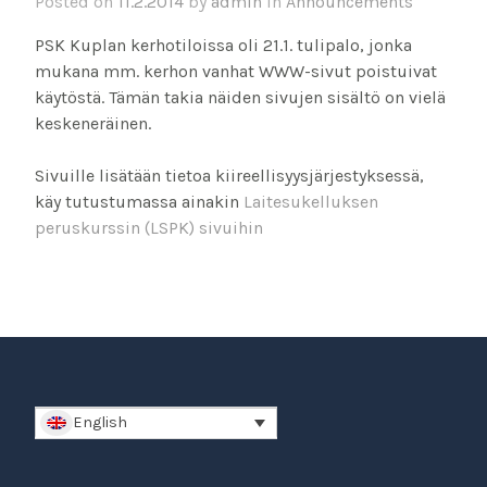
Posted on
11.2.2014
by
admin
in
Announcements
PSK Kuplan kerhotiloissa oli 21.1. tulipalo, jonka
mukana mm. kerhon vanhat WWW-sivut poistuivat
käytöstä. Tämän takia näiden sivujen sisältö on vielä
keskeneräinen.
Sivuille lisätään tietoa kiireellisyysjärjestyksessä,
käy tutustumassa ainakin
Laitesukelluksen
peruskurssin (LSPK) sivuihin
English