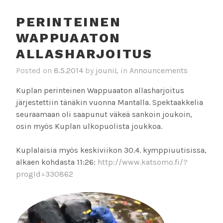
PERINTEINEN
WAPPUAATON
ALLASHARJOITUS
Posted on
8.5.2014
by
jouniL
in
Announcements
Kuplan perinteinen Wappuaaton allasharjoitus
järjestettiin tänäkin vuonna Mantalla. Spektaakkelia
seuraamaan oli saapunut väkeä sankoin joukoin,
osin myös Kuplan ulkopuolista joukkoa.
Kuplalaisia myös keskiviikon 30.4. kymppiuutisissa,
alkaen kohdasta 11:26:
http://www.katsomo.fi/?
progId=330862