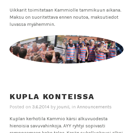
Uikkarit toimitetaan Kammiolle tammikuun aikana.
Maksu on suoritettava ennen noutoa, maksutiedot
luvassa myähemmin.
KUPLA KONTEISSA
Posted on
3.6.2014
by
jouniL
in
Announcements
Kuplan kerhotila Kammio kärsi alkuvuodesta
hienoisia savuvahinkoja. AYY ryhtyi sopivasti
remppaamaan koko taloa. Kesän sukelluskausi alkoi