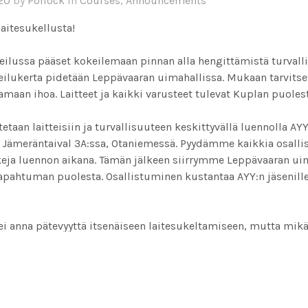
020
by
Pollock
in
Courses
,
Announcements
aitesukellusta!
eilussa pääset kokeilemaan pinnan alla hengittämistä turvalli
ilukerta pidetään Leppävaaran uimahallissa. Mukaan tarvitse
amaan ihoa. Laitteet ja kaikki varusteet tulevat Kuplan puoles
etaan laitteisiin ja turvallisuuteen keskittyvällä luennolla AYY
 Jämeräntaival 3A:ssa, Otaniemessä. Pyydämme kaikkia osalli
ja luennon aikana. Tämän jälkeen siirrymme Leppävaaran uima
apahtuman puolesta. Osallistuminen kustantaa AYY:n jäsenille
i anna pätevyyttä itsenäiseen laitesukeltamiseen, mutta mikäl
äällä järjestettävälle laitesukelluksen peruskurssille, saat kok
 kurssimaksusta! Tapahtumaan on rajattu määrä paikkoja, paik
rjestyksessä.