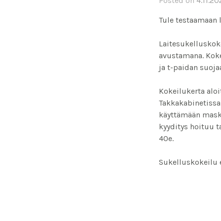
Posted on
4.11.2
Tule testaamaan l
Laitesukelluskok
avustamana. Koke
ja t-paidan suoja
Kokeilukerta aloit
Takkakabinetissa
käyttämään maske
kyyditys hoituu t
40e.
Sukelluskokeilu e
ja osallistut kev
verran alennusta
ilmoittautumisjä