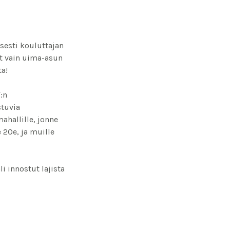
sesti kouluttajan
t vain uima-asun
ta!
:n
stuvia
hallille, jonne
 20e, ja muille
i innostut lajista
eilun hinnan
at jaetaan