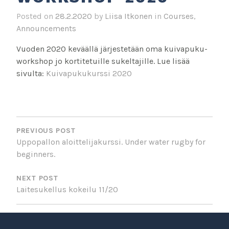
Posted on
28.2.2020
by
Liisa Itkonen
in
Courses
,
Announcements
Vuoden 2020 keväällä järjestetään oma kuivapuku-
workshop jo kortitetuille sukeltajille. Lue lisää
sivulta:
Kuivapukukurssi 2020
POST
NAVIGATION
PREVIOUS POST
Uppopallon aloittelijakurssi. Under water rugby for
beginners.
NEXT POST
Laitesukellus kokeilu 11/20