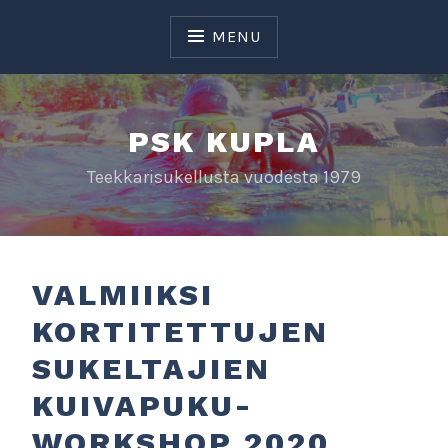
Skip
to
MENU
content
PSK KUPLA
Teekkarisukellusta vuodesta 1979
VALMIIKSI
KORTITETTUJEN
SUKELTAJIEN
KUIVAPUKU-
WORKSHOP 2020