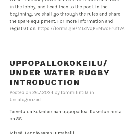
in the lobby, and head then to the pool. In the
beginning, we shall go through the rules and share
the spare equipment. For more information and
registration:
https://forms.gle/MLdVqPEMwoFruf1VA
UPPOPALLOKOKEILU/
UNDER WATER RUGBY
INTRODUCTION
Posted on
26.7.2024
by
tommilintila
in
Uncategorized
Tervetuloa kokeilemaan uppopalloa! Kokeilun hinta
on 5€.
Missä: Leppävaaran uimahalli