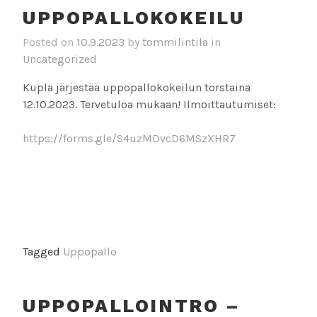
UPPOPALLOKOKEILU
Posted on
10.9.2023
by
tommilintila
in
Uncategorized
Kupla järjestää uppopallokokeilun torstaina
12.10.2023. Tervetuloa mukaan! Ilmoittautumiset:
https://forms.gle/S4uzMDvcD6MSzXHR7
Tagged
Uppopallo
UPPOPALLOINTRO –