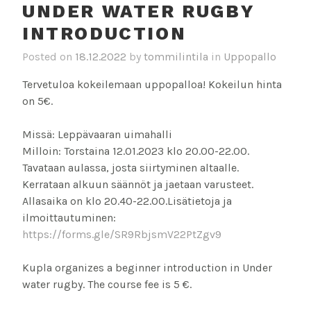
UNDER WATER RUGBY
INTRODUCTION
Posted on
18.12.2022
by
tommilintila
in
Uppopallo
Tervetuloa kokeilemaan uppopalloa! Kokeilun hinta
on 5€.
Missä: Leppävaaran uimahalli
Milloin: Torstaina 12.01.2023 klo 20.00-22.00.
Tavataan aulassa, josta siirtyminen altaalle.
Kerrataan alkuun säännöt ja jaetaan varusteet.
Allasaika on klo 20.40-22.00.Lisätietoja ja
ilmoittautuminen:
https://forms.gle/SR9RbjsmV22PtZgv9
Kupla organizes a beginner introduction in Under
water rugby. The course fee is 5 €.