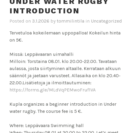
UNDER WATER RUGBY
INTRODUCTION
Posted on
3.1.2026
by
tommilintila
in
Uncategorized
Tervetuloa kokeilemaan uppopalloa! Kokeilun hinta
on 5€.
Missä: Leppävaaran uimahalli
Milloin: Torstaina 08.01. klo 20.00-22.00. Tavataan
aulassa, josta siirtyminen altaalle. Kerrataan alkuun
säännöt ja jaetaan varusteet. Allasaika on klo 20.40-
22.00.Lisätietoja ja ilmoittautuminen:
https://forms.gle/MLdVqPEMwoFruf1VA
Kupla organizes a beginner introduction in Under
water rugby. The course fee is 5 €.
Where: Leppävaara Swimming hall
When: Thursday 08.01 at 20.00 to 22.00. Let’s meet