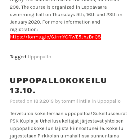
20€. The course is organized in Leppävaara
swimming hall on Thursdays 9th, 16th and 23th in
January 2020. For more information and
registration:
https://forms.gle/6JrmYCRWE5JhzBnQ8
Tagged
Uppopallo
UPPOPALLOKOKEILU
13.10.
Posted on
18.9.2019
by
tommilintila
in
Uppopallo
Tervetuloa kokeilemaan uppopalloa! Sukellusseurat
PSK Kupla ja Urheilusukeltajat järjestävät yhteisen
uppopallokokeilun lajista kiinnostuneille. Kokeilu
järjestetään Pirkkolan uimahallissa sunnuntaina