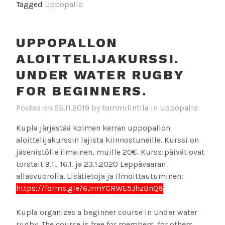
Tagged
Uppopallo
UPPOPALLON
ALOITTELIJAKURSSI.
UNDER WATER RUGBY
FOR BEGINNERS.
Posted on
25.11.2019
by
tommilintila
in
Uppopallo
Kupla järjestää kolmen kerran uppopallon
aloittelijakurssin lajista kiinnostuneille. Kurssi on
jäsenistölle ilmainen, muille 20€. Kurssipäivät ovat
torstait 9.1., 16.1. ja 23.1.2020 Leppävaaran
allasvuorolla. Lisätietoja ja ilmoittautuminen:
https://forms.gle/6JrmYCRWE5JhzBnQ8
Kupla organizes a beginner course in Under water
rugby. The course is free for members, for others