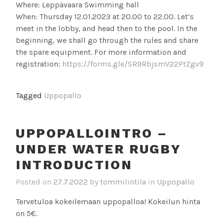
Where: Leppävaara Swimming hall
When: Thursday 12.01.2023 at 20.00 to 22.00. Let’s
meet in the lobby, and head then to the pool. In the
beginning, we shall go through the rules and share
the spare equipment. For more information and
registration:
https://forms.gle/SR9RbjsmV22PtZgv9
Tagged
Uppopallo
UPPOPALLOINTRO –
UNDER WATER RUGBY
INTRODUCTION
Posted on
27.7.2022
by
tommilintila
in
Uppopallo
Tervetuloa kokeilemaan uppopalloa! Kokeilun hinta
on 5€.