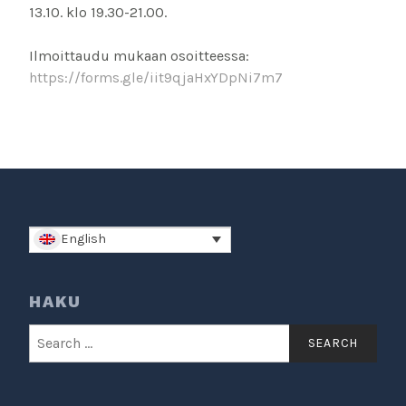
13.10. klo 19.30-21.00.
Ilmoittaudu mukaan osoitteessa:
https://forms.gle/iit9qjaHxYDpNi7m7
English
HAKU
Search
for: