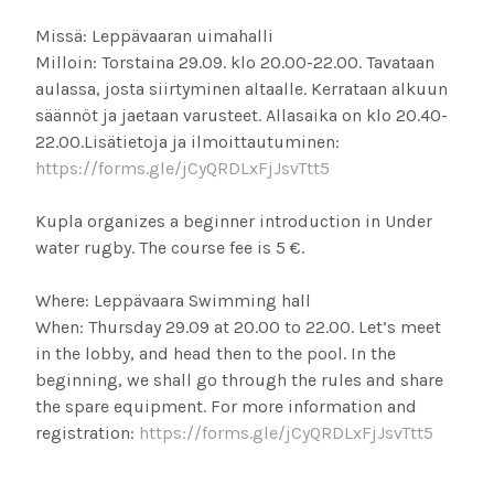
Missä: Leppävaaran uimahalli
Milloin: Torstaina 29.09. klo 20.00-22.00. Tavataan
aulassa, josta siirtyminen altaalle. Kerrataan alkuun
säännöt ja jaetaan varusteet. Allasaika on klo 20.40-
22.00.Lisätietoja ja ilmoittautuminen:
https://forms.gle/jCyQRDLxFjJsvTtt5
Kupla organizes a beginner introduction in Under
water rugby. The course fee is 5 €.
Where: Leppävaara Swimming hall
When: Thursday 29.09 at 20.00 to 22.00. Let’s meet
in the lobby, and head then to the pool. In the
beginning, we shall go through the rules and share
the spare equipment. For more information and
registration:
https://forms.gle/jCyQRDLxFjJsvTtt5