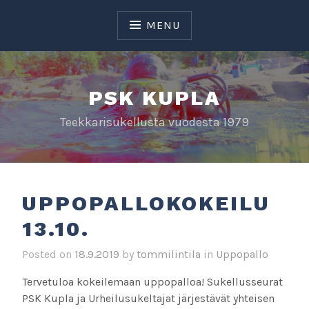
Skip
to
MENU
content
PSK KUPLA
Teekkarisukellusta vuodesta 1979
UPPOPALLOKOKEILU
13.10.
Posted on
18.9.2019
by
tommilintila
in
Uppopallo
Tervetuloa kokeilemaan uppopalloa! Sukellusseurat
PSK Kupla ja Urheilusukeltajat järjestävät yhteisen