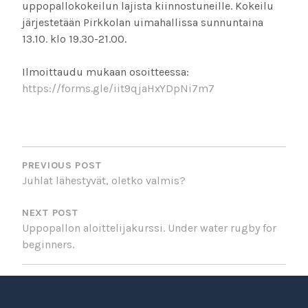
uppopallokokeilun lajista kiinnostuneille. Kokeilu
järjestetään Pirkkolan uimahallissa sunnuntaina
13.10. klo 19.30-21.00.
Ilmoittaudu mukaan osoitteessa:
https://forms.gle/iit9qjaHxYDpNi7m7
POST
NAVIGATION
PREVIOUS POST
Juhlat lähestyvät, oletko valmis?
NEXT POST
Uppopallon aloittelijakurssi. Under water rugby for
beginners.