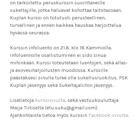
on tarkoitettu peruskurssin suorittaneille
sukeltajille, jotka haluavat kohottaa taitotasoaan.
Kuplan kurssi on totutusti perusteellinen,
turvallinen ja ennen kaikkea hauskaa harjoittelua
hyvässä seurassa.
Kurssin infoluento on 21.8. klo 18 Kammiolla.
Infoluennolle osallistuminen ei sido sinua
mihinkään. Kurssi toteutetaan luentojen, sekä allas-
ja avovesiharjoitusten muodossa. Kurssille
päästäksesi sinulla tulee olla sukellusluokitus, PSK
Kuplan jäsenyys sekä Sukeltajaliiton jäsenyys.
Lisätietoja
kurssisivulta
, sekä vastuukouluttaja
Maija Tiitiseltä (etu.suku@gmail.com).
Ajankohtaista tietoa myös kurssin
Facebook-sivulta
.