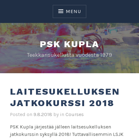
Skip
to
MENU
content
PSK KUPLA
Teekkarisukellusta vuodesta 1979
LAITESUKELLUKSEN
JATKOKURSSI 2018
Posted on
9.8.2018
by
in
Courses
PSK Kupla järjestää jälleen laitsesukelluksen
jatkokurssin syksyllä 2018! Tuttavallisemmin LSJK