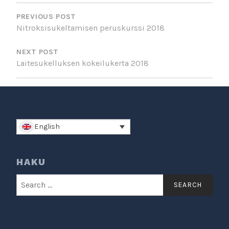
POST
NAVIGATION
PREVIOUS POST
Nitroksisukeltamisen peruskurssi 2018
NEXT POST
Laitesukelluksen kokeilukerta 2018
English
HAKU
Search
for: