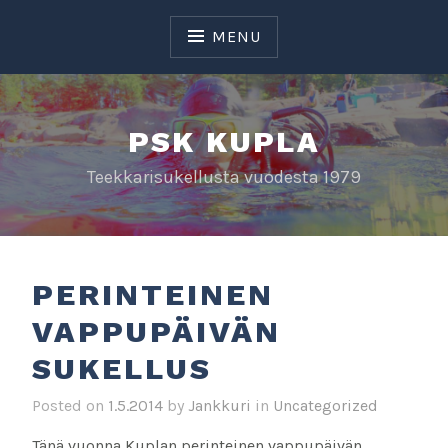
Skip
to
MENU
content
PSK KUPLA
Teekkarisukellusta vuodesta 1979
PERINTEINEN
VAPPUPÄIVÄN
SUKELLUS
Posted on
1.5.2014
by
Jankkuri
in
Uncategorized
Tänä vuonna Kuplan perinteinen vappupäivän