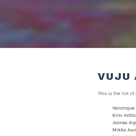
VUJU
This is the list o
Veronique 
Kirsi Antt
Joonas Arp
Mikko Aur