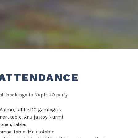
 ATTENDANCE
f all bookings to Kupla 40 party:
Aalmo, table: DG gamlegris
onen, table: Anu ja Roy Nurmi
onen, table:
omaa, table: Makkotable