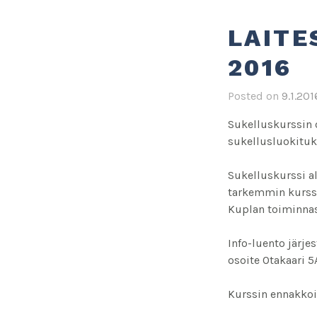
LAITE
2016
Posted on
9.1.201
Sukelluskurssin o
sukellusluokituk
Sukelluskurssi alk
tarkemmin kurssis
Kuplan toiminnast
Info-luento järje
osoite Otakaari 5
Kurssin ennakkoi