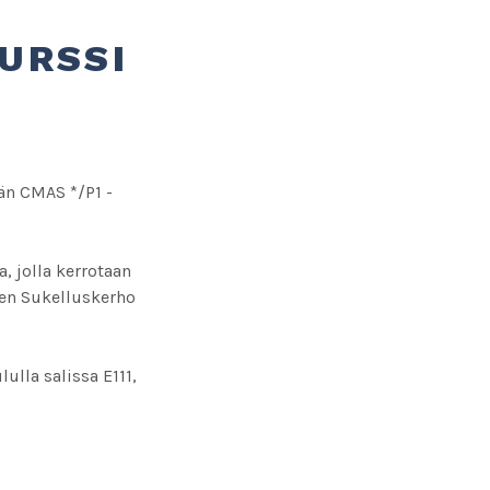
URSSI
än CMAS */P1 -
a, jolla kerrotaan
ojen Sukelluskerho
ulla salissa E111,