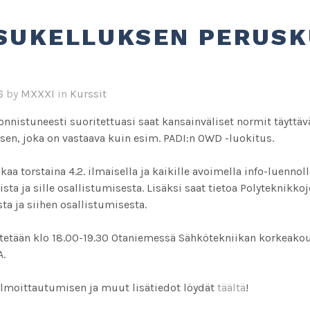
SUKELLUKSEN PERUSK
6
by
MXXXI
in
Kurssit
nnistuneesti suoritettuasi saat kansainväliset normit täyttäv
sen, joka on vastaava kuin esim. PADI:n OWD -luokitus.
aa torstaina 4.2. ilmaisella ja kaikille avoimella info-luennoll
ta ja sille osallistumisesta. Lisäksi saat tietoa Polyteknikk
a ja siihen osallistumisesta.
stetään klo 18.00-19.30 Otaniemessä Sähkötekniikan korkeakoul
A.
lmoittautumisen ja muut lisätiedot löydät
täältä
!