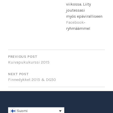
viikossa. Liity
joutessasi
myös epäviralliseen
Facebook
-
ryhmäämme!
POST
NAVIGATION
PREVIOUS POST
Kuivapukukurssi 2015
NEXT POST
Finnedykket 2015 & DG50
Suomi