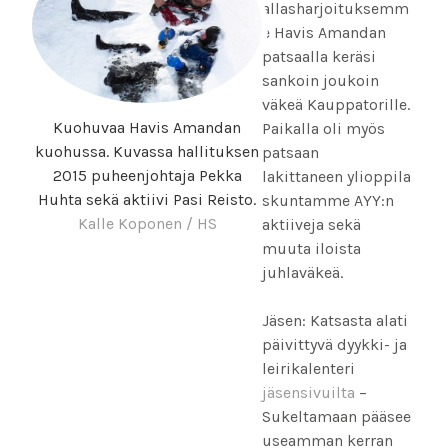
allasharjoituksemm
e Havis Amandan
patsaalla keräsi
sankoin joukoin
väkeä Kauppatorille.
Kuohuvaa Havis Amandan
Paikalla oli myös
kuohussa. Kuvassa hallituksen
patsaan
2015 puheenjohtaja Pekka
lakittaneen ylioppila
Huhta sekä aktiivi Pasi Reisto.
skuntamme AYY:n
Kalle Koponen / HS
aktiiveja sekä
muuta iloista
juhlaväkeä.
Jäsen: Katsasta alati
päivittyvä dyykki- ja
leirikalenteri
jäsensivuilta
–
Sukeltamaan pääsee
useamman kerran