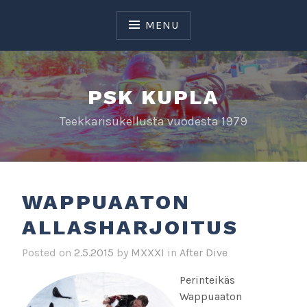
Skip
to
MENU
content
PSK KUPLA
Teekkarisukellusta vuodesta 1979
WAPPUAATON
ALLASHARJOITUS
Posted on
2.5.2015
by
MXXXI
in
After Dive
Perinteikäs
Wappuaaton