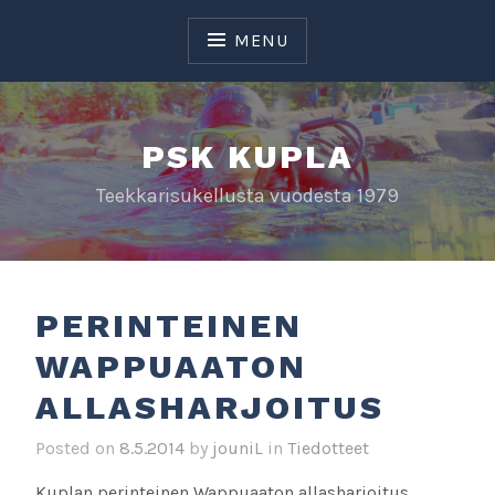
Skip
to
MENU
content
PSK KUPLA
Teekkarisukellusta vuodesta 1979
PERINTEINEN
WAPPUAATON
ALLASHARJOITUS
Posted on
8.5.2014
by
jouniL
in
Tiedotteet
Kuplan perinteinen Wappuaaton allasharjoitus