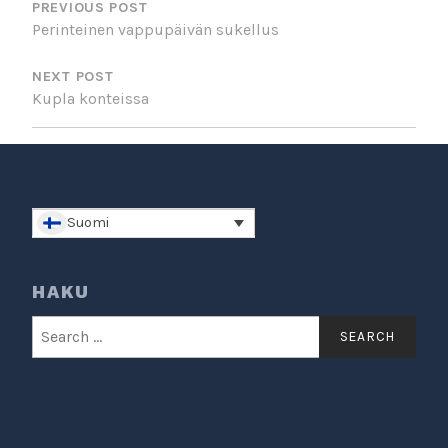
NAVIGATION
PREVIOUS POST
Perinteinen vappupäivän sukellus
NEXT POST
Kupla konteissa
Suomi
HAKU
Search
for: