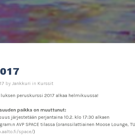
017
17
by
Jankkuri
in
Kurssit
lluksen peruskurssi 2017 alkaa helmikuussa!
aisuuden paikka on muuttunut:
suus järjestetään perjantaina 10.2. klo 17:30 alkaen
gram:n AVP SPACE tilassa (oranssilattiainen Moose Lounge, TUA
.aalto.fi/space/
)