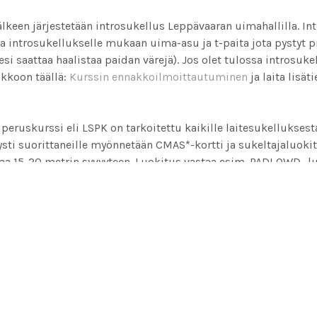
älkeen järjestetään introsukellus Leppävaaran uimahallilla. I
aa introsukellukselle mukaan uima-asu ja t-paita jota pystyt
esi saattaa haalistaa paidan värejä). Jos olet tulossa introsuke
kkoon täällä:
Kurssin ennakkoilmoittautuminen
ja laita lisäti
peruskurssi eli LSPK on tarkoitettu kaikille laitesukelluksest
sti suorittaneille myönnetään CMAS*-kortti ja sukeltajaluokit
aa 15-20 metrin syvyyteen. Luokitus vastaa esim. PADI OWD -lu
sen perustaidot ja antaa hyvän pohjan harrastaa sukellusta tu
komailla kurssin antaman koulutuksen puitteissa.
sukelluskurssista ja sen aikataulusta löydät LSPK:n sivuilta:
a sukelluskurssista
kataulu