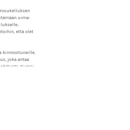
ntrosukelluksen
 pitämään uima-
llukselle,
etoihin, että olet
a kiinnostuneille.
us, joka antaa
okitusta. Kurssi
rvallisesti sekä