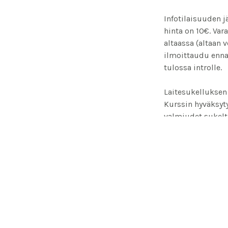
Infotilaisuuden j
hinta on 10€. Var
altaassa (altaan v
ilmoittaudu enna
tulossa introlle.
Laitesukelluksen 
Kurssin hyväksyty
valmiudet sukelt
opettaa sukeltami
Suomessa että ul
Tarkemmat tiedot 
Yleistieto
Kurssin ai